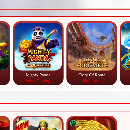
Mighty Panda
Glory Of Rome
MicroGaming
Habanero