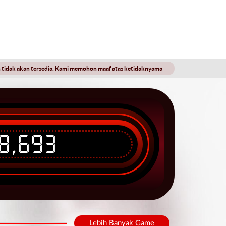
k akan tersedia. Kami memohon maaf atas ketidaknyamanan yang mungkin ditimbulkan.
61,693
Lebih Banyak Game