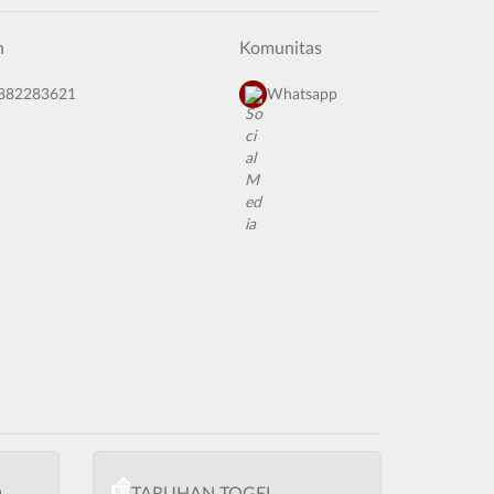
n
Komunitas
882283621
Whatsapp