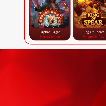
Orphan Organ
King Of Spears
MicroGaming
Pragmatic Play