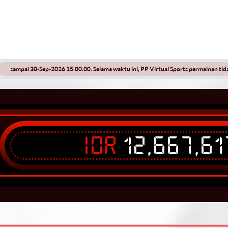
mpai 30-Sep-2026 15.00.00. Selama waktu ini, PP Virtual Sports permainan tidak ak
IDR
12,667,6