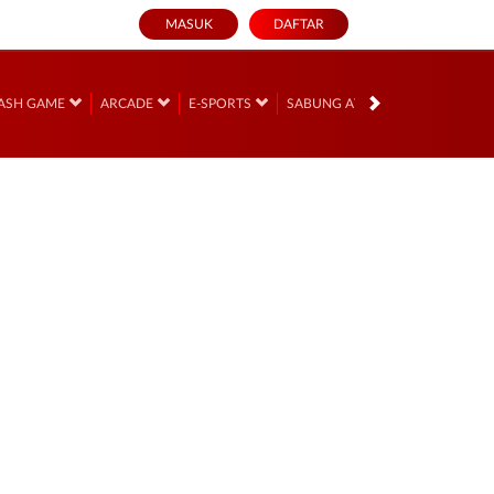
MASUK
DAFTAR
PROMOSI
ASH GAME
ARCADE
E-SPORTS
SABUNG AYAM