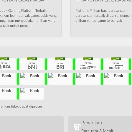
ARUHAN OLAHRAGA
TARUHAN LIVE KASIN
book Gaming Platform Terbaik
Platform Pilihan bagi perusahaan-
rkan lebih banyak game, odds yang
perusahaan terbaik di dunia, dengan
tinggi, dan menyediakan pilihan yang
pilihan variasi game terbanyak
banyak untuk pemain.
arikan tidak dapat diproses
Penarikan
Rata-rata 3 Menit