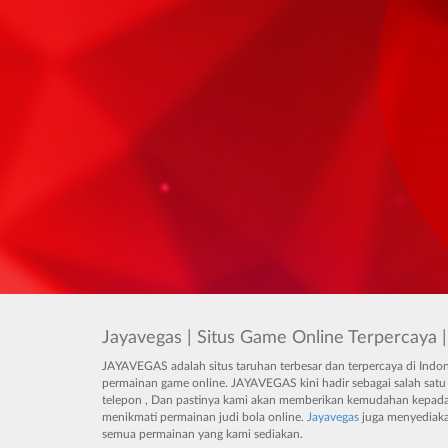
Jayavegas | Situs Game Online Terpercaya 
JAYAVEGAS adalah situs taruhan terbesar dan terpercaya di Indone
permainan game online. JAYAVEGAS kini hadir sebagai salah satu
telepon , Dan pastinya kami akan memberikan kemudahan kepada a
menikmati permainan judi bola online.
Jayavegas
juga menyediakan
semua permainan yang kami sediakan.