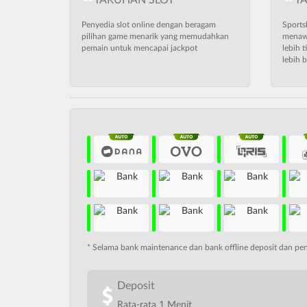
TARUHAN SLOT
T
Penyedia slot online dengan beragam
Sports
pilihan game menarik yang memudahkan
menawa
pemain untuk mencapai jackpot
lebih 
lebih 
* Selama bank maintenance dan bank offline deposit dan pen
Deposit
Rata-rata 1 Menit