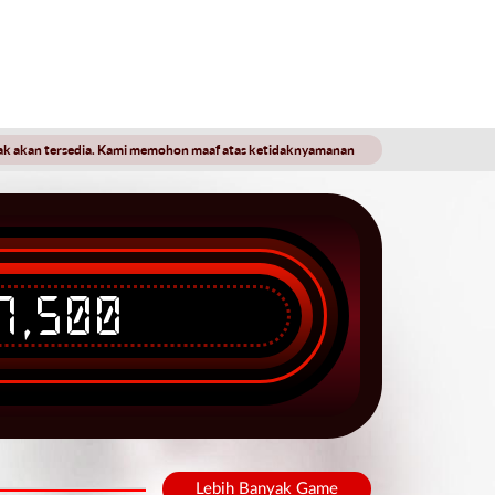
an tersedia. Kami memohon maaf atas ketidaknyamanan yang mungkin ditimbulkan.
17,500
Lebih Banyak Game