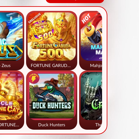
e Zeus
FORTUNE GARUDA 500
Mahjong Magic
MUSCLE FORTUNE CAT
Duck Hunters
The Crypt