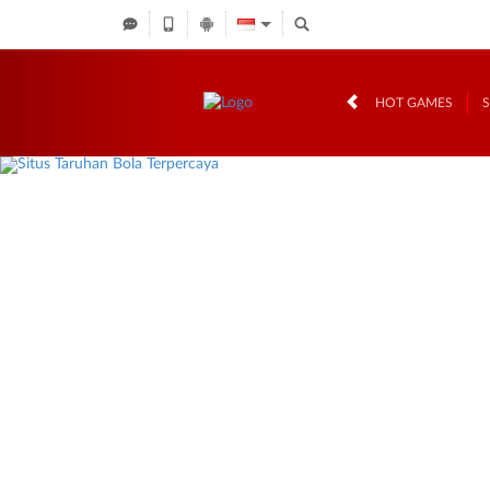
HOT GAMES