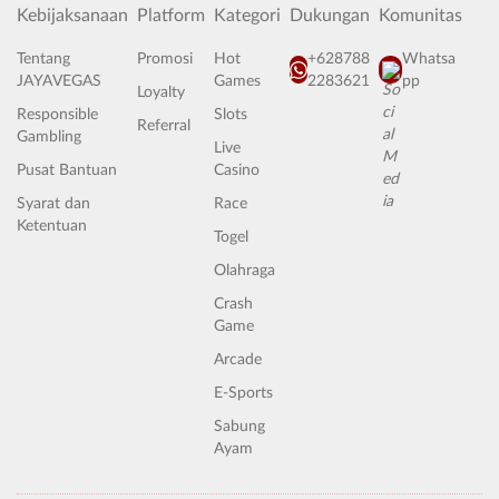
Kebijaksanaan
Platform
Kategori
Dukungan
Komunitas
Tentang
Promosi
Hot
+628788
Whatsa
JAYAVEGAS
Games
2283621
pp
Loyalty
Responsible
Slots
Referral
Gambling
Live
Pusat Bantuan
Casino
Syarat dan
Race
Ketentuan
Togel
Olahraga
Crash
Game
Arcade
E-Sports
Sabung
Ayam