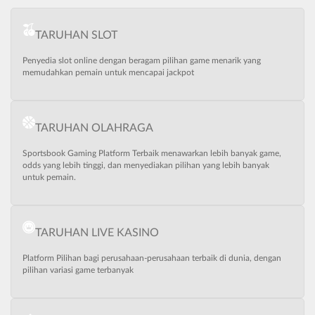
TARUHAN SLOT
Penyedia slot online dengan beragam pilihan game menarik yang
memudahkan pemain untuk mencapai jackpot
TARUHAN OLAHRAGA
Sportsbook Gaming Platform Terbaik menawarkan lebih banyak game,
odds yang lebih tinggi, dan menyediakan pilihan yang lebih banyak
untuk pemain.
TARUHAN LIVE KASINO
Platform Pilihan bagi perusahaan-perusahaan terbaik di dunia, dengan
pilihan variasi game terbanyak