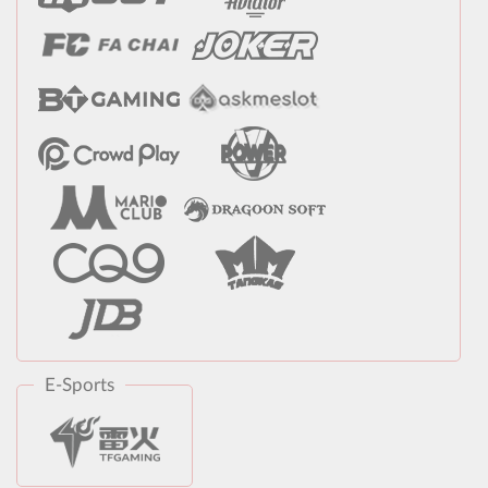
E-Sports