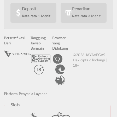
Deposit
Penarikan
Rata-rata 1 Menit
Rata-rata 3 Menit
Bersertifikasi
Tanggung
Browser
Dari
Jawab
Yang
Bermain
Didukung
©2026 JAYAVEGAS.
Hak cipta dilindungi |
18+
Platform Penyedia Layanan
Slots