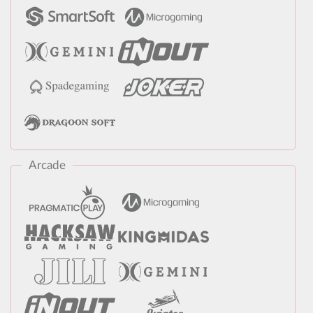
Arcade