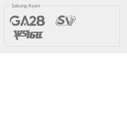
Sabung Ayam