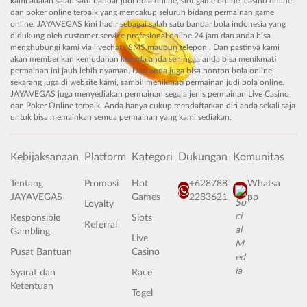
kami adalah salah satu bandar judi bola online, slot game online, casino online
dan poker online terbaik yang mencakup seluruh bidang permainan game
online. JAYAVEGAS kini hadir sebagai salah satu bandar bola indonesia yang
didukung oleh customer service profesional online 24 jam dan anda bisa
menghubungi kami via livechat , SMS maupun telepon , Dan pastinya kami
akan memberikan kemudahan kepada anda sehingga anda bisa menikmati
permainan ini jauh lebih nyaman. Dan anda juga bisa nonton bola online
sekarang juga di website kami, sambil menikmati permainan judi bola online.
JAYAVEGAS juga menyediakan permainan segala jenis permainan Live Casino
dan Poker Online terbaik. Anda hanya cukup mendaftarkan diri anda sekali saja
untuk bisa memainkan semua permainan yang kami sediakan.
Kebijaksanaan
Platform
Kategori
Dukungan
Komunitas
Tentang
Promosi
Hot
+628788
Whatsa
JAYAVEGAS
Games
2283621
pp
Loyalty
Responsible
Slots
Referral
Gambling
Live
Pusat Bantuan
Casino
Syarat dan
Race
Ketentuan
Togel