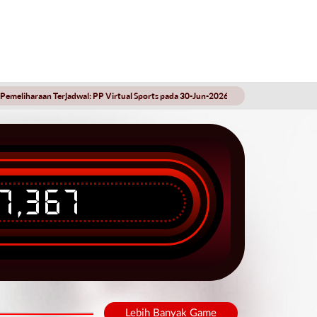
haraan Terjadwal: PP Virtual Sports pada 30-Jun-2026 dari 15.00.00 sampai 30-Sep-
80,314
Lebih Banyak Game