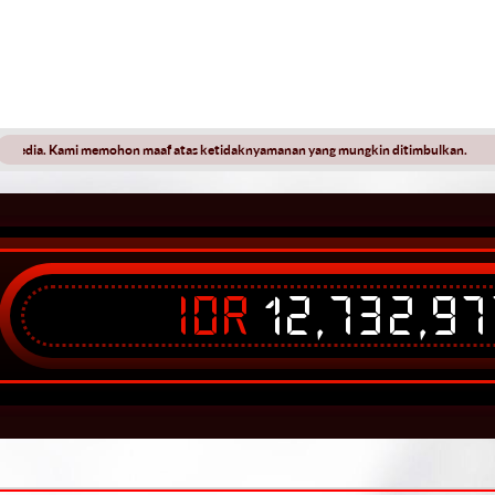
dia. Kami memohon maaf atas ketidaknyamanan yang mungkin ditimbulkan.
Pemeli
IDR
12,732,9