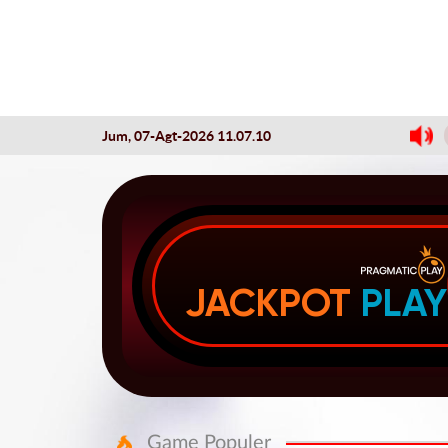
Jum, 07-Agt-2026 11.07.10
dari 07.33.17 sampai 15.00.00. Selama waktu ini, CQ9 permainan tidak akan terse
JACKPOT
PLAY
Game Populer