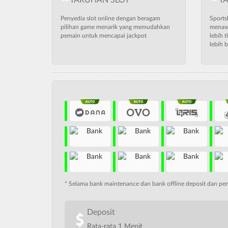
TARUHAN SLOT
T
Penyedia slot online dengan beragam
Sports
pilihan game menarik yang memudahkan
menawa
pemain untuk mencapai jackpot
lebih 
lebih 
* Selama bank maintenance dan bank offline deposit dan pen
Deposit
Rata-rata 1 Menit