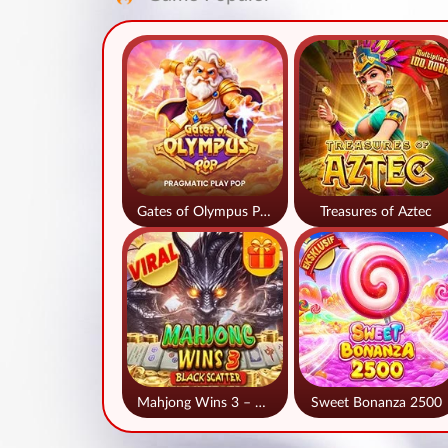
Gates of Olympus POP
Treasures of Aztec
Mahjong Wins 3 – Black Scatter
Sweet Bonanza 2500