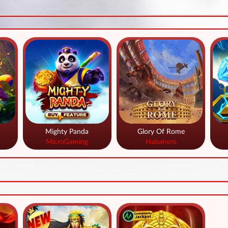
Mighty Panda
Glory Of Rome
MicroGaming
Habanero