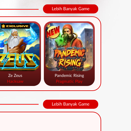
Lebih Banyak Game
Ze Zeus
Pandemic Rising
Hacksaw
Pragmatic Play
Lebih Banyak Game