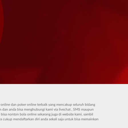
o online dan poker online terbaik yang mencakup seluruh bidang
jam dan anda bisa menghubungi kami via livechat , SMS maupun
isa nonton bola online sekarang juga di website kami, sambil
a cukup mendaftarkan diri anda sekali saja untuk bisa memainkan