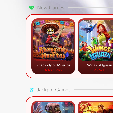
New Games
Rhapsody of Muertos
Wings of Iguazu
AdvantPlay
PG Soft
Jackpot Games